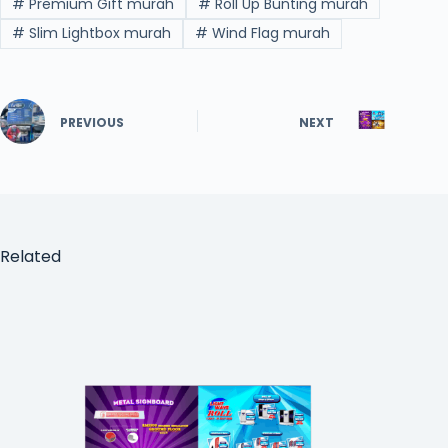
#
Premium Gift murah
#
Roll Up Bunting murah
#
Slim Lightbox murah
#
Wind Flag murah
PREVIOUS
NEXT
Related