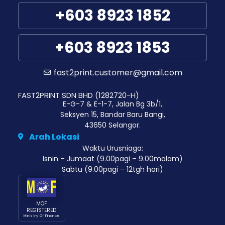
+603 8923 1852
+603 8923 1853
fast2print.customer@gmail.com
FAST2PRINT SDN BHD (1282720-H)
E-G-7 & E-1-7, Jalan Bg 3b/1,
Seksyen 15, Bandar Baru Bangi,
43650 Selangor.
Arah Lokasi
Waktu Urusniaga:
Isnin – Jumaat (9.00pagi – 9.00malam)
Sabtu (9.00pagi – 12tgh hari)
MOF
REGISTERED
Ministry Of Finance